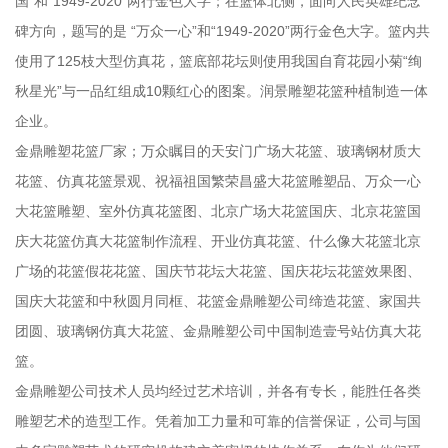
国”和“1949-2020”两行金色大字；在篮体北侧，面向人民英雄纪念
碑方向，题写的是 “万众一心”和“1949-2020”两行金色大字。篮内共
使用了125枝大型仿真花，篮底部花坛则使用我国自育花园小菊“绚
秋星光”与一品红组成10颗红心的图案。润景雕塑花篮种植制造一体
企业。
金鼎雕塑花篮厂家；万众瞩目的天安门广场大花篮、玻璃钢材质大
花篮、仿真花篮景观、祝福祖国繁荣昌盛大花篮雕塑品、万众一心
大花篮雕塑、室外仿真花篮图、北京广场大花篮国庆、北京花篮国
庆大花篮仿真大花篮制作流程、开业仿真花篮、什么像大花篮北京
广场的花篮假花花篮、国庆节花坛大花篮、国庆花坛花篮效果图、
国庆大花篮和中秋圆月同框、花篮金鼎雕塑公司缔造花篮、家国共
团圆、玻璃钢仿真大花篮、金鼎雕塑公司中国制造壹号站仿真大花
篮。
金鼎雕塑公司技术人员均经过艺术培训，并各有专长，能胜任各类
雕塑艺术的造型工作。凭着加工力量和可靠的信誉保证，公司与国