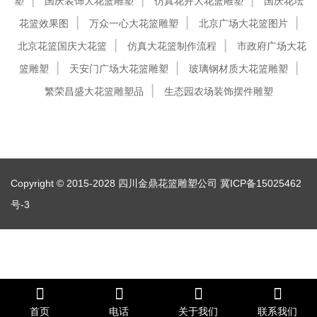
塑
国庆装饰大花篮雕塑
仿真花卉大花篮雕塑
国庆花坛
花篮效果图
万众一心大花篮雕塑
北京广场大花篮图片
北京花篮国庆大花篮
仿真大花篮制作流程
市政府广场大花
篮雕塑
天安门广场大花篮雕塑
玻璃钢材质大花篮雕塑
繁荣昌盛大花篮雕塑品
生态园农场装饰摆件雕塑
Copyright © 2015-2028 四川金鼎花篮雕塑公司
冀ICP备15025462
号-3
首页
电话
关于我们
联系我们