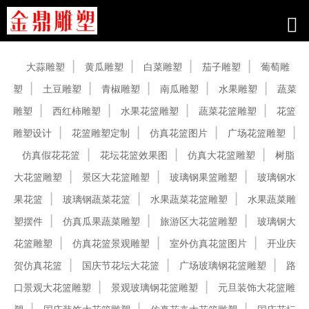
产品中心
大蒜雕塑
黄瓜雕塑
白菜雕塑
茄子雕塑
葡萄雕
塑
土豆雕塑
青椒雕塑
南瓜雕塑
水果雕塑
蔬菜
雕塑
西红柿雕塑
水果花篮雕塑
蔬菜花篮雕塑
花篮
雕塑设计
花篮雕塑定制
仿真花篮图片
广场花篮雕塑
仿真假花花篮
花坛花篮效果图
仿真大花篮雕塑
树脂
大花篮雕塑
景区大花篮雕塑
玻璃钢果篮雕塑
玻璃钢水
果花篮
玻璃钢蔬菜花篮
水果蔬菜花篮雕塑
水果蔬菜雕
塑摆件
仿真瓜果蔬菜雕塑
旅游区大花篮雕塑
玻璃钢大
花篮雕塑
仿真花篮景观雕塑
室外仿真花篮图片
开业庆
贺仿真花篮
国庆节花坛大花篮
广场玻璃钢花篮雕塑
路
口景观大花篮雕塑
景观玻璃钢花篮雕塑
元旦装饰大花篮雕