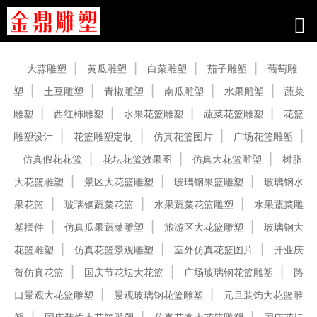
产品中心
大蒜雕塑
黄瓜雕塑
白菜雕塑
茄子雕塑
葡萄雕
塑
土豆雕塑
青椒雕塑
南瓜雕塑
水果雕塑
蔬菜
雕塑
西红柿雕塑
水果花篮雕塑
蔬菜花篮雕塑
花篮
雕塑设计
花篮雕塑定制
仿真花篮图片
广场花篮雕塑
仿真假花花篮
花坛花篮效果图
仿真大花篮雕塑
树脂
大花篮雕塑
景区大花篮雕塑
玻璃钢果篮雕塑
玻璃钢水
果花篮
玻璃钢蔬菜花篮
水果蔬菜花篮雕塑
水果蔬菜雕
塑摆件
仿真瓜果蔬菜雕塑
旅游区大花篮雕塑
玻璃钢大
花篮雕塑
仿真花篮景观雕塑
室外仿真花篮图片
开业庆
贺仿真花篮
国庆节花坛大花篮
广场玻璃钢花篮雕塑
路
口景观大花篮雕塑
景观玻璃钢花篮雕塑
元旦装饰大花篮雕