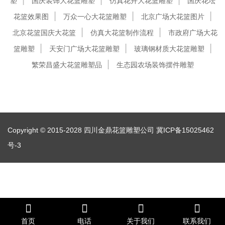
塑
国庆装饰大花篮雕塑
仿真花卉大花篮雕塑
国庆花坛
花篮效果图
万众一心大花篮雕塑
北京广场大花篮图片
北京花篮国庆大花篮
仿真大花篮制作流程
市政府广场大花
篮雕塑
天安门广场大花篮雕塑
玻璃钢材质大花篮雕塑
繁荣昌盛大花篮雕塑品
生态园农场装饰摆件雕塑
Copyright © 2015-2028 四川金鼎花篮雕塑公司
冀ICP备15025462
号-3
首页
电话
关于我们
联系我们