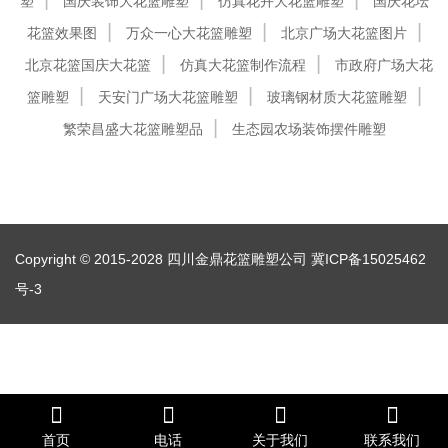
塑
国庆装饰大花篮雕塑
仿真花卉大花篮雕塑
国庆花坛
花篮效果图
万众一心大花篮雕塑
北京广场大花篮图片
北京花篮国庆大花篮
仿真大花篮制作流程
市政府广场大花
篮雕塑
天安门广场大花篮雕塑
玻璃钢材质大花篮雕塑
繁荣昌盛大花篮雕塑品
生态园农场装饰摆件雕塑
Copyright © 2015-2028 四川金鼎花篮雕塑公司
冀ICP备15025462
号-3
首页
电话
关于我们
联系我们