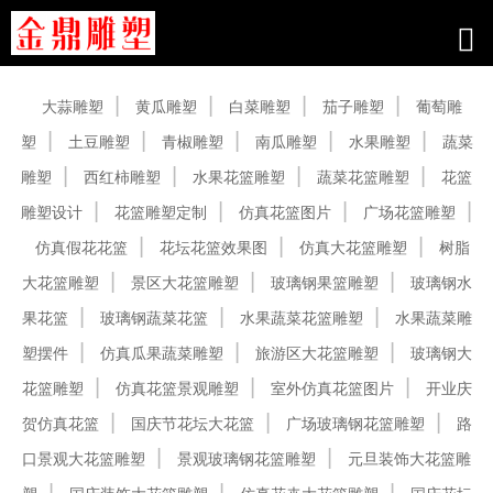
产品中心
大蒜雕塑
黄瓜雕塑
白菜雕塑
茄子雕塑
葡萄雕
塑
土豆雕塑
青椒雕塑
南瓜雕塑
水果雕塑
蔬菜
雕塑
西红柿雕塑
水果花篮雕塑
蔬菜花篮雕塑
花篮
雕塑设计
花篮雕塑定制
仿真花篮图片
广场花篮雕塑
仿真假花花篮
花坛花篮效果图
仿真大花篮雕塑
树脂
大花篮雕塑
景区大花篮雕塑
玻璃钢果篮雕塑
玻璃钢水
果花篮
玻璃钢蔬菜花篮
水果蔬菜花篮雕塑
水果蔬菜雕
塑摆件
仿真瓜果蔬菜雕塑
旅游区大花篮雕塑
玻璃钢大
花篮雕塑
仿真花篮景观雕塑
室外仿真花篮图片
开业庆
贺仿真花篮
国庆节花坛大花篮
广场玻璃钢花篮雕塑
路
口景观大花篮雕塑
景观玻璃钢花篮雕塑
元旦装饰大花篮雕