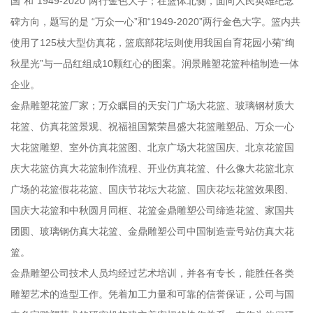
国”和“1949-2020”两行金色大字；在篮体北侧，面向人民英雄纪念
碑方向，题写的是 “万众一心”和“1949-2020”两行金色大字。篮内共
使用了125枝大型仿真花，篮底部花坛则使用我国自育花园小菊“绚
秋星光”与一品红组成10颗红心的图案。润景雕塑花篮种植制造一体
企业。
金鼎雕塑花篮厂家；万众瞩目的天安门广场大花篮、玻璃钢材质大
花篮、仿真花篮景观、祝福祖国繁荣昌盛大花篮雕塑品、万众一心
大花篮雕塑、室外仿真花篮图、北京广场大花篮国庆、北京花篮国
庆大花篮仿真大花篮制作流程、开业仿真花篮、什么像大花篮北京
广场的花篮假花花篮、国庆节花坛大花篮、国庆花坛花篮效果图、
国庆大花篮和中秋圆月同框、花篮金鼎雕塑公司缔造花篮、家国共
团圆、玻璃钢仿真大花篮、金鼎雕塑公司中国制造壹号站仿真大花
篮。
金鼎雕塑公司技术人员均经过艺术培训，并各有专长，能胜任各类
雕塑艺术的造型工作。凭着加工力量和可靠的信誉保证，公司与国