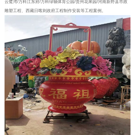
云鹭湾/万科江东府/万科绿轴体育公园/贵州花果园/河南新野县市政
雕塑工程、西藏日喀则政府工程制作安装等工程案例。